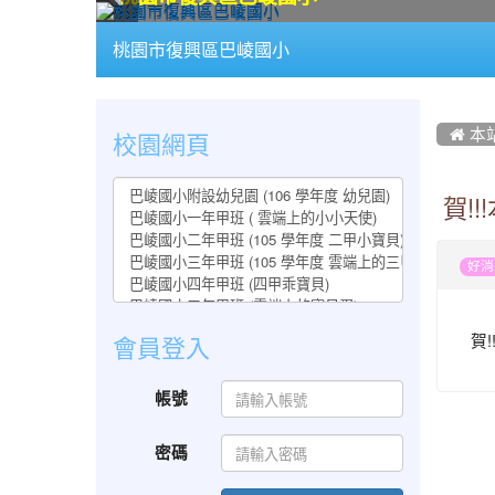
:::
桃園市復興區巴崚國小
:::
:::
校園網頁
 本
賀!
好消
賀
會員登入
帳號
密碼