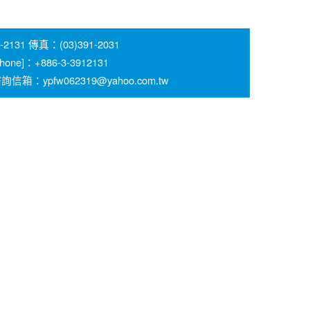
 傳真：(03)391-2031
 [Phone]：+886-3-3912131
pfw062319@yahoo.com.tw