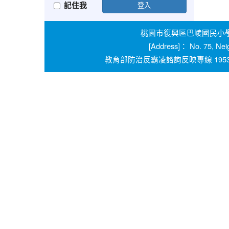
記住我
登入
桃園市復興區巴崚國民小學 學校
[Address]： No. 75, Nei
教育部防治反霸凌諮詢反映專線 1953 桃