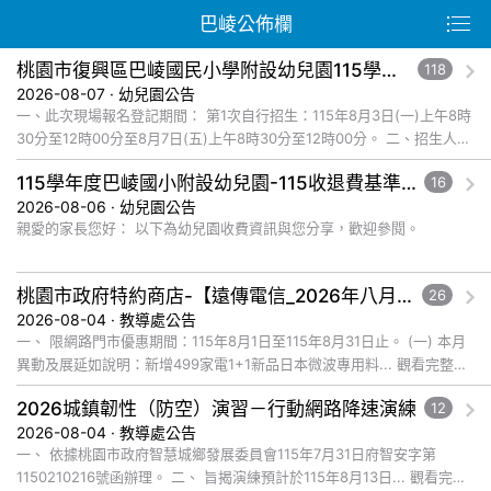
巴崚公佈欄
桃園市復興區巴崚國民小學附設幼兒園115學年度第1次自行招生新生錄取名單公告
118
2026-08-07 · 幼兒園公告
一、此次現場報名登記期間： 第1次自行招生：115年8月3日(一)上午8時
30分至12時00分至8月7日(五)上午8時30分至12時00分。 二、招生人
數： 錄取新生名... 觀看完整文章
115學年度巴崚國小附設幼兒園-115收退費基準及減免收費規定公告
16
2026-08-06 · 幼兒園公告
親愛的家長您好： 以下為幼兒園收費資訊與您分享，歡迎參閱。
桃園市政府特約商店-【遠傳電信_2026年八月爸企獻禮優惠活動】福利資訊
26
2026-08-04 · 教導處公告
一、 限網路門市優惠期間：115年8月1日至115年8月31日止。 (一) 本月
異動及展延如說明：新增499家電1+1新品日本微波專用料... 觀看完整文
章
2026城鎮韌性（防空）演習－行動網路降速演練
12
2026-08-04 · 教導處公告
一、 依據桃園市政府智慧城鄉發展委員會115年7月31日府智安字第
1150210216號函辦理。 二、 旨揭演練預計於115年8月13日... 觀看完整