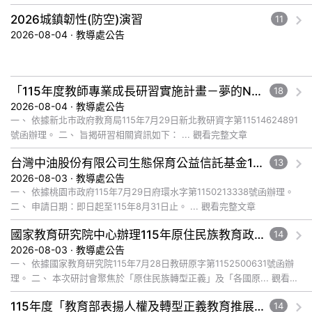
文章
2026城鎮韌性(防空)演習
11
2026-08-04 · 教導處公告
「115年度教師專業成長研習實施計畫－夢的N次方素養工作坊新北場」計畫
18
2026-08-04 · 教導處公告
一、 依據新北市政府教育局115年7月29日新北教研資字第11514624891
號函辦理。 二、 旨揭研習相關資訊如下： ... 觀看完整文章
台灣中油股份有限公司生態保育公益信託基金116年度補助計畫徵件須知
13
2026-08-03 · 教導處公告
一、 依據桃園市政府115年7月29日府環水字第1150213338號函辦理。
二、 申請日期：即日起至115年8月31日止。 ... 觀看完整文章
國家教育研究院中心辦理115年原住民族教育政策研討會「原住民族教育國際趨勢與發展」
14
2026-08-03 · 教導處公告
一、 依據國家教育研究院115年7月28日教研原字第1152500631號函辦
理。 二、 本次研討會聚焦於「原住民族轉型正義」及「各國原... 觀看完
整文章
115年度「教育部表揚人權及轉型正義教育推展貢獻獎」實施計畫
14