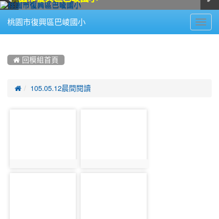
Toggl
桃園市復興區巴崚國小
navig
:::
 回模組首頁

105.05.12晨間閱讀
photo-
photo-
915
916
photo:915
photo:916
photo-
photo-
917
918