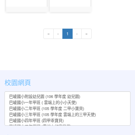
photo:931
photo:932
(current)
«
‹
1
›
»
:::
校園網頁