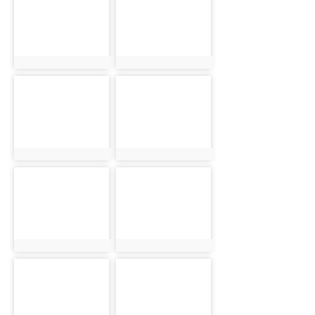
925
926
photo:925
photo:926
photo-
photo-
927
928
photo:927
photo:928
photo-
photo-
929
930
photo:929
photo:930
photo-
photo-
931
932