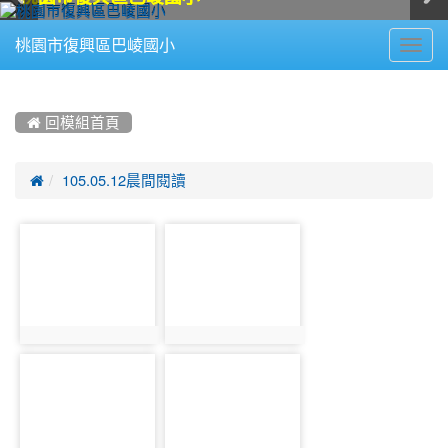
Toggl
桃園市復興區巴崚國小
navig
:::
 回模組首頁

105.05.12晨間閱讀
photo-
photo-
915
916
photo:915
photo:916
photo-
photo-
917
918