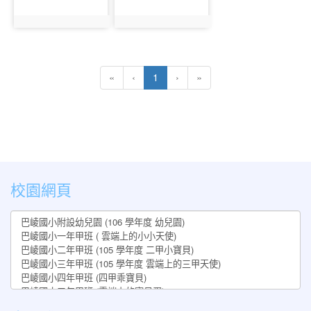
photo:931
photo:932
(current)
«
‹
1
›
»
:::
校園網頁