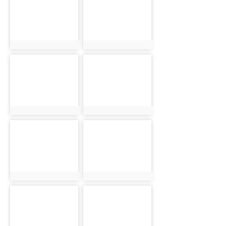
925
926
photo:925
photo:926
photo-
photo-
927
928
photo:927
photo:928
photo-
photo-
929
930
photo:929
photo:930
photo-
photo-
931
932