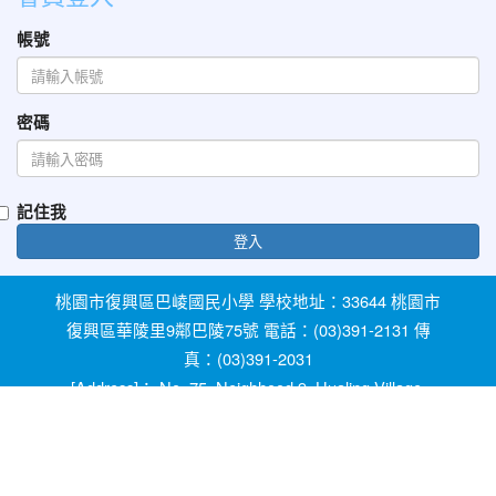
帳號
密碼
記住我
登入
桃園市復興區巴崚國民小學 學校地址：33644 桃園市
復興區華陵里9鄰巴陵75號 電話：(03)391-2131 傳
真：(03)391-2031
[Address]： No. 75, Neighhood 9, Hualing Village,
Fuxing Dist, Taoyuan City 33644, Taiwan [Phone]：
+886-3-3912131
教育部防治反霸凌諮詢反映專線 1953 桃園市反霸凌