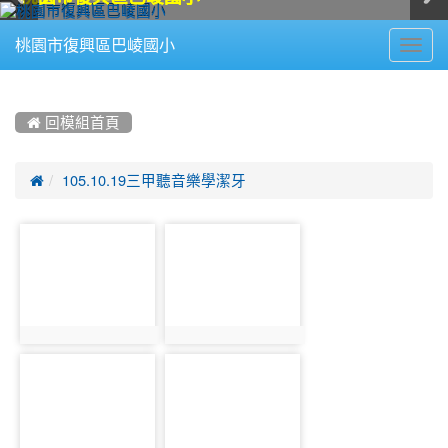
Toggl
桃園市復興區巴崚國小
navig
:::
 回模組首頁

105.10.19三甲聽音樂學潔牙
photo-
photo-
1148
1149
photo:1148
photo:1149
photo-
photo-
1150
1151