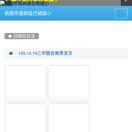
Toggl
桃園市復興區巴崚國小
navig
:::
 回模組首頁

105.10.19三甲聽音樂學潔牙
photo-
photo-
1148
1149
photo:1148
photo:1149
photo-
photo-
1150
1151