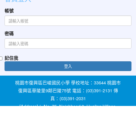
帳號
密碼
記住我
登入
桃園市復興區巴崚國民小學 學校地址：33644 桃園市
復興區華陵里9鄰巴陵75號 電話：(03)391-2131 傳
真：(03)391-2031
[Address]： No. 75, Neighhood 9, Hualing Village,
Fuxing Dist, Taoyuan City 33644, Taiwan [Phone]：
+886-3-3912131
教育部防治反霸凌諮詢反映專線 1953 桃園市反霸凌