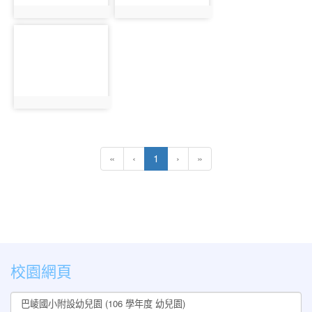
photo:1222
photo:1223
photo-
1224
photo:1224
(current)
«
‹
1
›
»
:::
校園網頁