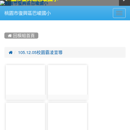
Toggl
桃園市復興區巴崚國小
navig
:::
 回模組首頁

105.12.05校園霸凌宣導
photo-
photo-
1220
1221
photo:1220
photo:1221
photo-
photo-
1222
1223