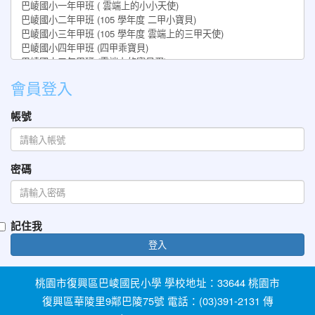
會員登入
帳號
密碼
記住我
登入
桃園市復興區巴崚國民小學 學校地址：33644 桃園市
復興區華陵里9鄰巴陵75號 電話：(03)391-2131 傳