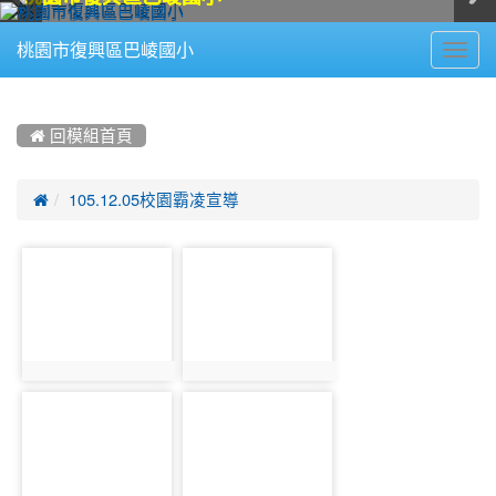
Toggl
桃園市復興區巴崚國小
navig
:::
 回模組首頁

105.12.05校園霸凌宣導
photo-
photo-
1220
1221
photo:1220
photo:1221
photo-
photo-
1222
1223