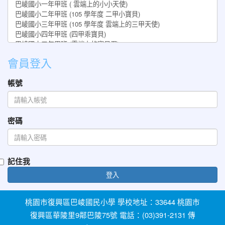
會員登入
帳號
密碼
記住我
登入
桃園市復興區巴崚國民小學 學校地址：33644 桃園市
復興區華陵里9鄰巴陵75號 電話：(03)391-2131 傳