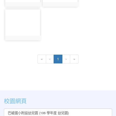
photo:1222
photo:1223
photo-
1224
photo:1224
(current)
«
‹
1
›
»
:::
校園網頁