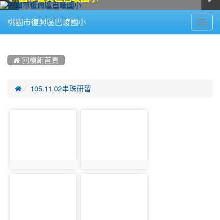
Toggl
桃園市復興區巴崚國小
navig
:::
 回模組首頁

105.11.02串珠研習
photo-
photo-
1389
1390
photo:1389
photo:1390
photo-
photo-
1391
1392