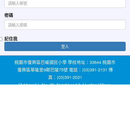
密碼
記住我
登入
桃園市復興區巴崚國民小學 學校地址：33644 桃園市
復興區華陵里9鄰巴陵75號 電話：(03)391-2131 傳
真：(03)391-2031
[Address]： No. 75, Neighhood 9, Hualing Village,
Fuxing Dist, Taoyuan City 33644, Taiwan [Phone]：
+886-3-3912131
教育部防治反霸凌諮詢反映專線 1953 桃園市反霸凌
及防治校園性別事件專線 0800-775-889 輔導室線上
諮詢信箱：ypfw062319@yahoo.com.tw