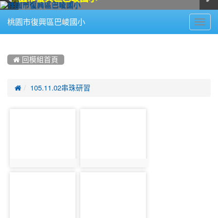
Toggl
桃園市復興區巴崚國小
navig
:::
 回模組首頁

105.11.02串珠研習
photo-
photo-
1389
1390
photo:1389
photo:1390
photo-
photo-
1391
1392