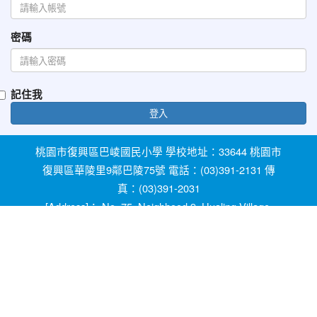
密碼
記住我
登入
桃園市復興區巴崚國民小學 學校地址：33644 桃園市
復興區華陵里9鄰巴陵75號 電話：(03)391-2131 傳
真：(03)391-2031
[Address]： No. 75, Neighhood 9, Hualing Village,
Fuxing Dist, Taoyuan City 33644, Taiwan [Phone]：
+886-3-3912131
教育部防治反霸凌諮詢反映專線 1953 桃園市反霸凌
及防治校園性別事件專線 0800-775-889 輔導室線上
諮詢信箱：ypfw062319@yahoo.com.tw