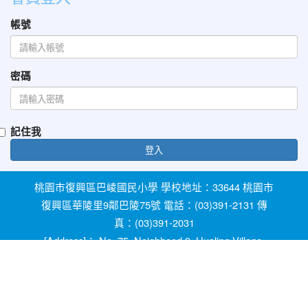
帳號
密碼
記住我
登入
桃園市復興區巴崚國民小學 學校地址：33644 桃園市
復興區華陵里9鄰巴陵75號 電話：(03)391-2131 傳
真：(03)391-2031
[Address]： No. 75, Neighhood 9, Hualing Village,
Fuxing Dist, Taoyuan City 33644, Taiwan [Phone]：
+886-3-3912131
教育部防治反霸凌諮詢反映專線 1953 桃園市反霸凌