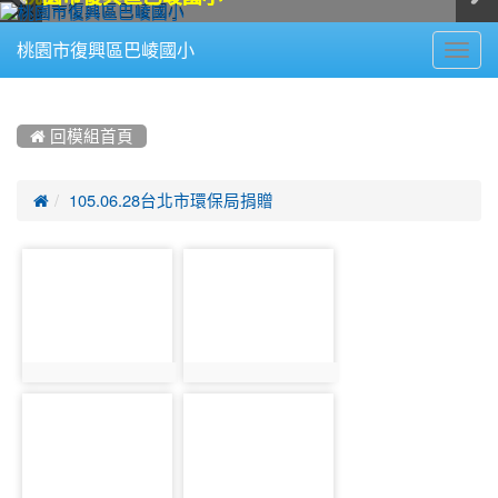
Toggl
桃園市復興區巴崚國小
navig
:::
 回模組首頁

105.06.28台北市環保局捐贈
photo-
photo-
281
282
photo:281
photo:282
photo-
photo-
283
284