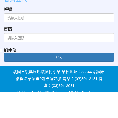
帳號
密碼
記住我
登入
桃園市復興區巴崚國民小學 學校地址：33644 桃園市
復興區華陵里9鄰巴陵75號 電話：(03)391-2131 傳
真：(03)391-2031
[Address]： No. 75, Neighhood 9, Hualing Village,
Fuxing Dist, Taoyuan City 33644, Taiwan [Phone]：
+886-3-3912131
教育部防治反霸凌諮詢反映專線 1953 桃園市反霸凌