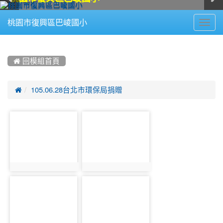
Toggl
桃園市復興區巴崚國小
navig
:::
 回模組首頁

105.06.28台北市環保局捐贈
photo-
photo-
281
282
photo:281
photo:282
photo-
photo-
283
284