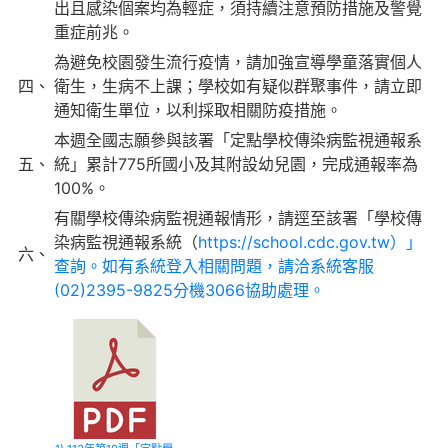
出且感染個案均為輕症，須持續注意預防措施及警覺
重症前兆。
為避免校園發生流行疫情，請加強宣導學童落實個人
四、
衛生，生病不上課；學校如有疑似群聚事件，請立即
通知衛生單位，以利採取相關防疫措施。
本週全國志願參與該署「定點學校傳染病監視通報系
五、
統」累計775所國小及其附設幼兒園，完成通報率為
100%。
有關學校傳染病監視通報情形，請逕至該署「學校傳
染病監視通報系統（
https://school.cdc.gov.tw）」
六、
查詢。如有系統登入相關問題，請洽系統客服
(02)2395-9825分機3066協助處理。