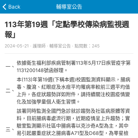
Back
輔導室公告
113年第19週「定點學校傳染病監視週
報」
2024-05-21 · 護理師 · 輔導室公告 · 點閱數：245
依據衛生福利部疾病管制署113年5月17日疾管疫字第
一、
1131200148號函辦理。
本(113)年第19週(下稱本週)校園監測資料顯示，腸病
毒、腹瀉、紅眼症及水痘平均罹病率較前三週平均值
二、
上升，各症狀趨勢詳如附件，請持續關注校園疫情變
化及加強學童個人衛生習慣。
該署同時監測全國門急診就診趨勢及社區病原體等資
料，目前腸病毒處流行期，近期疫情呈上升趨勢；實
驗室監測顯示社區中腸病毒以克沙奇A型為主，其中
三、
易引起嚴重症狀之腸病毒A71型及D68型，為零星檢