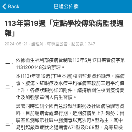
Back
巴崚公佈欄
113年第19週「定點學校傳染病監視週
報」
2024-05-21 · 護理師 · 輔導室公告 · 點閱數：247
依據衛生福利部疾病管制署113年5月17日疾管疫字第
一、
1131200148號函辦理。
本(113)年第19週(下稱本週)校園監測資料顯示，腸病
毒、腹瀉、紅眼症及水痘平均罹病率較前三週平均值
二、
上升，各症狀趨勢詳如附件，請持續關注校園疫情變
化及加強學童個人衛生習慣。
該署同時監測全國門急診就診趨勢及社區病原體等資
料，目前腸病毒處流行期，近期疫情呈上升趨勢；實
驗室監測顯示社區中腸病毒以克沙奇A型為主，其中
三、
易引起嚴重症狀之腸病毒A71型及D68型，為零星檢