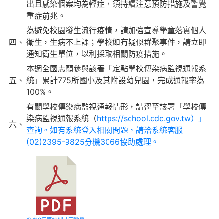
出且感染個案均為輕症，須持續注意預防措施及警覺
重症前兆。
為避免校園發生流行疫情，請加強宣導學童落實個人
四、
衛生，生病不上課；學校如有疑似群聚事件，請立即
通知衛生單位，以利採取相關防疫措施。
本週全國志願參與該署「定點學校傳染病監視通報系
五、
統」累計775所國小及其附設幼兒園，完成通報率為
100%。
有關學校傳染病監視通報情形，請逕至該署「學校傳
染病監視通報系統（
https://school.cdc.gov.tw）」
六、
查詢。如有系統登入相關問題，請洽系統客服
(02)2395-9825分機3066協助處理。