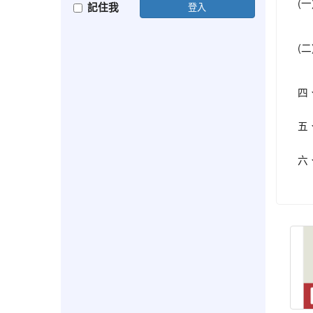
(一
記住我
登入
(二
四
五
六