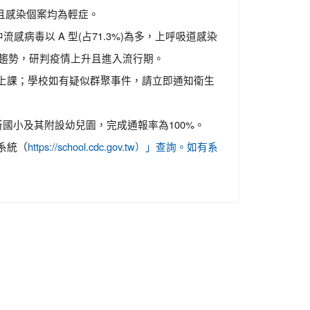
出且感染個案均為輕症。
病毒以 A 型(占71.3%)為多，上呼吸道感染
升趨勢，研判疫情上升且進入流行期。
上課；學校如有疑似群聚事件，請立即通知衛生
國小及其附設幼兒園，完成通報率為100%。
系統（
https://school.cdc.gov.tw）」查詢。如有系
。