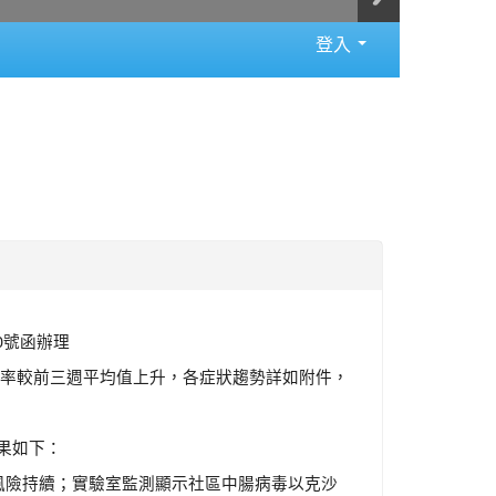
登入
80號函辦理
罹病率較前三週平均值上升，各症狀趨勢詳如附件，
果如下：
風險持續；實驗室監測顯示社區中腸病毒以克沙