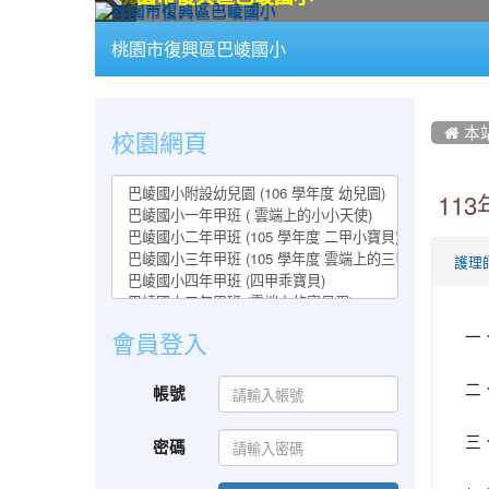
:::
桃園市復興區巴崚國小
:::
:::
校園網頁
 本
11
護理
一
會員登入
二
帳號
三
密碼