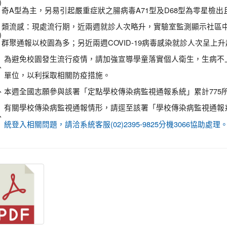
)
奇A型為主，另易引起嚴重症狀之腸病毒A71型及D68型為零星檢
類流感：現處流行期，近兩週就診人次略升，實驗室監測顯示社區中流感
)
群聚通報以校園為多；另近兩週COVID-19病毒感染就診人次呈上
為避免校園發生流行疫情，請加強宣導學童落實個人衛生，生病不
、
單位，以利採取相關防疫措施。
、
本週全國志願參與該署「定點學校傳染病監視通報系統」累計775所
有關學校傳染病監視通報情形，請逕至該署「學校傳染病監視通報
、
統登入相關問題，請洽系統客服(02)2395-9825分機3066協助處理