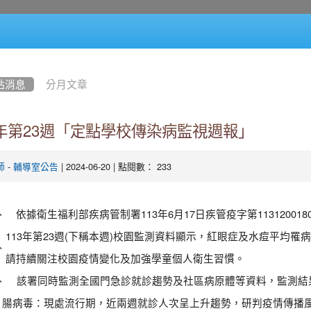
站消息
分月文章
3年第23週「定點學校傳染病監視週報」
-
| 2024-06-20 | 點閱數： 233
師
輔導室公告
、
依據衛生福利部疾病管制署113年6月17日疾管疫字第11312001
113年第23週(下稱本週)校園監測資料顯示，紅眼症及水痘平均
、
請持續關注校園疫情變化及加強學童個人衛生習慣。
、
該署同時監測全國門急診就診趨勢及社區病原體等資料，監測結
腸病毒：現處流行期，近兩週就診人次呈上升趨勢，研判疫情傳播