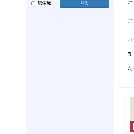
(一
記住我
登入
(二
四
五
六