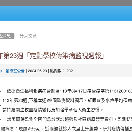
站消息
分月文章
3年第23週「定點學校傳染病監視週報」
-
| 2024-06-20 | 點閱數： 232
師
輔導室公告
、
依據衛生福利部疾病管制署113年6月17日疾管疫字第11312001
113年第23週(下稱本週)校園監測資料顯示，紅眼症及水痘平均
、
請持續關注校園疫情變化及加強學童個人衛生習慣。
、
該署同時監測全國門急診就診趨勢及社區病原體等資料，監測結
腸病毒：現處流行期，近兩週就診人次呈上升趨勢，研判疫情傳播