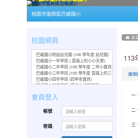
:::
桃園市復興區巴崚國小
:::
:::
校園網頁
 本
11
護理
一
會員登入
二
帳號
三
密碼