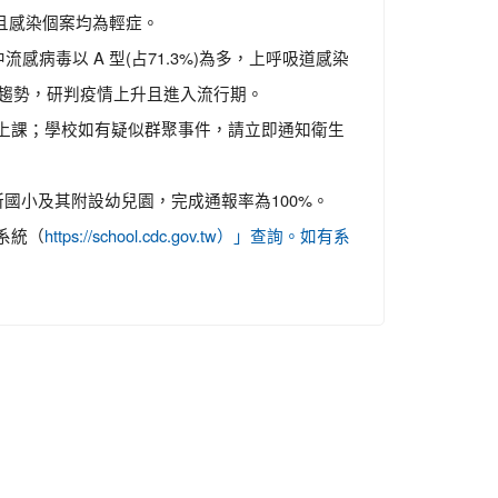
出且感染個案均為輕症。
病毒以 A 型(占71.3%)為多，上呼吸道感染
升趨勢，研判疫情上升且進入流行期。
上課；學校如有疑似群聚事件，請立即通知衛生
國小及其附設幼兒園，完成通報率為100%。
系統（
https://school.cdc.gov.tw）」查詢。如有系
。