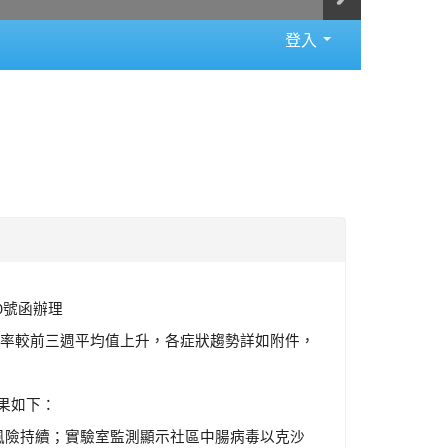
登入
80號函辦理
罹病率較前三週平均值上升，各症狀趨勢詳如附件，
果如下：
風險持續；實驗室監測顯示社區中腸病毒以克沙