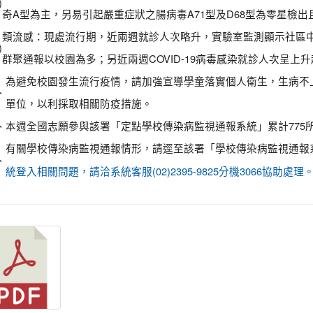
)
奇A型為主，另易引起嚴重症狀之腸病毒A71型及D68型為零星檢
類流感：現處流行期，近兩週就診人次略升，實驗室監測顯示社區中流感
)
群聚通報以校園為多；另近兩週COVID-19病毒感染就診人次呈上
為避免校園發生流行疫情，請加強宣導學童落實個人衛生，生病不
、
單位，以利採取相關防疫措施。
、
本週全國志願參與該署「定點學校傳染病監視通報系統」累計775所
有關學校傳染病監視通報情形，請逕至該署「學校傳染病監視通報
、
統登入相關問題，請洽系統客服(02)2395-9825分機3066協助處理