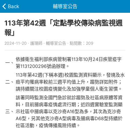
Back
輔導室公告
113年第42週「定點學校傳染病監視週
報」
2024-11-20 · 護理師 · 輔導室公告 · 點閱數：209
依據衛生福利部疾病管制署113年10月24日疾管疫字
一、
第1131200296號函辦理。
113年第42週(下稱本週)校園監測資料顯示，發燒及水
二、
痘平均罹病率較前三週平均值上升，趨勢詳如附件；
請持續關注校園疫情變化及加強學童個人衛生習慣。
該署同時監測全國門急診就診趨勢及社區病原體等資
料，目前腸病毒疫情處流行期；近四週實驗室監測顯
三、
示社區中腸病毒以克沙奇A16型為多，其次為克沙奇
A6型，另其他克沙奇A型病毒及腸病毒D68型持續於
社區活動，疫情傳播風險持續。