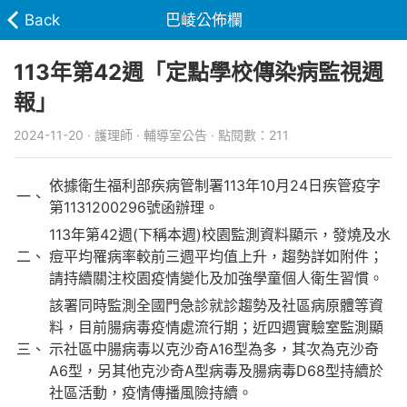
Back
巴崚公佈欄
113年第42週「定點學校傳染病監視週
報」
2024-11-20 · 護理師 · 輔導室公告 · 點閱數：211
依據衛生福利部疾病管制署113年10月24日疾管疫字
一、
第1131200296號函辦理。
113年第42週(下稱本週)校園監測資料顯示，發燒及水
二、
痘平均罹病率較前三週平均值上升，趨勢詳如附件；
請持續關注校園疫情變化及加強學童個人衛生習慣。
該署同時監測全國門急診就診趨勢及社區病原體等資
料，目前腸病毒疫情處流行期；近四週實驗室監測顯
三、
示社區中腸病毒以克沙奇A16型為多，其次為克沙奇
A6型，另其他克沙奇A型病毒及腸病毒D68型持續於
社區活動，疫情傳播風險持續。