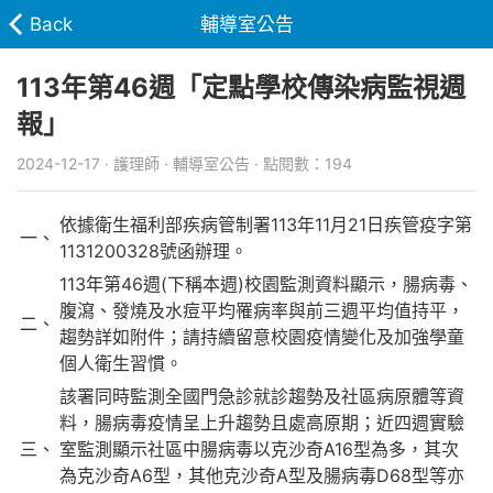
Back
輔導室公告
113年第46週「定點學校傳染病監視週
報」
2024-12-17 · 護理師 · 輔導室公告 · 點閱數：194
依據衛生福利部疾病管制署113年11月21日疾管疫字第
一、
1131200328號函辦理。
113年第46週(下稱本週)校園監測資料顯示，腸病毒、
腹瀉、發燒及水痘平均罹病率與前三週平均值持平，
二、
趨勢詳如附件；請持續留意校園疫情變化及加強學童
個人衛生習慣。
該署同時監測全國門急診就診趨勢及社區病原體等資
料，腸病毒疫情呈上升趨勢且處高原期；近四週實驗
三、
室監測顯示社區中腸病毒以克沙奇A16型為多，其次
為克沙奇A6型，其他克沙奇A型及腸病毒D68型等亦