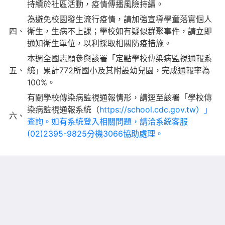
持續於社區活動，疫情傳播風險持續。
為避免校園發生流行疫情，請加強宣導學童落實個人
四、
衛生，生病不上課；學校如有疑似群聚事件，請立即
通知衛生單位，以利採取相關防疫措施。
本週全國志願參與該署「定點學校傳染病監視通報系
五、
統」累計772所國小及其附設幼兒園，完成通報率為
100%。
有關學校傳染病監視通報情形，請逕至該署「學校傳
染病監視通報系統（
https://school.cdc.gov.tw）」
六、
查詢。如有系統登入相關問題，請洽系統客服
(02)2395-9825分機3066協助處理。