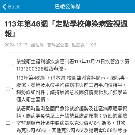
Back
巴崚公佈欄
113年第46週「定點學校傳染病監視週
報」
2024-12-17 · 護理師 · 輔導室公告 · 點閱數：196
依據衛生福利部疾病管制署113年11月21日疾管疫字第
一、
1131200328號函辦理。
113年第46週(下稱本週)校園監測資料顯示，腸病毒、
腹瀉、發燒及水痘平均罹病率與前三週平均值持平，
二、
趨勢詳如附件；請持續留意校園疫情變化及加強學童
個人衛生習慣。
該署同時監測全國門急診就診趨勢及社區病原體等資
料，腸病毒疫情呈上升趨勢且處高原期；近四週實驗
三、
室監測顯示社區中腸病毒以克沙奇A16型為多，其次
為克沙奇A6型，其他克沙奇A型及腸病毒D68型等亦