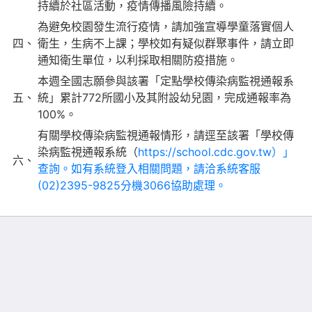
持續於社區活動，疫情傳播風險持續。
為避免校園發生流行疫情，請加強宣導學童落實個人
四、
衛生，生病不上課；學校如有疑似群聚事件，請立即
通知衛生單位，以利採取相關防疫措施。
本週全國志願參與該署「定點學校傳染病監視通報系
五、
統」累計772所國小及其附設幼兒園，完成通報率為
100%。
有關學校傳染病監視通報情形，請逕至該署「學校傳
染病監視通報系統（
https://school.cdc.gov.tw）」
六、
查詢。如有系統登入相關問題，請洽系統客服
(02)2395-9825分機3066協助處理。