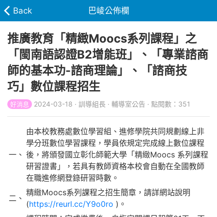
Back
巴崚公佈欄
推廣教育「精緻Moocs系列課程」之
「閩南語認證B2增能班」、「專業諮商
師的基本功-諮商理論」、「諮商技
巧」數位課程招生
2024-03-18 · 訓導組長 · 輔導室公告 · 點閱數：351
好消息
由本校教務處數位學習組、進修學院共同規劃線上非
學分班數位學習課程，學員依規定完成線上數位課程
一、
後，將頒發國立彰化師範大學「精緻Moocs 系列課程
研習證書」，若具有教師資格本校會自動在全國教師
在職進修網登錄研習時數。
精緻Moocs系列課程之招生簡章，請詳網站說明
二、
(
https://reurl.cc/Y9o0ro
)。