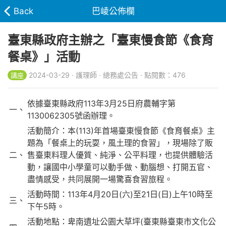
Back
巴崚公佈欄
臺東縣政府主辦之「臺東慢食節《食育
餐桌》」活動
2024-03-29 · 護理師 · 總務處公告 · 點閱數：476
講座
依據臺東縣政府113年3月25日府農輔字第
一、
1130062305號函辦理。
活動簡介：本(113)年首場臺東慢食節《食育餐桌》主
題為「餐桌上的玩耍，風土理的食習」，現場除了販
二、
售臺東料理人優質、純淨、公平料理，也提供體驗活
動，讓國中小學童可以動手做、動腦想、打開五官、
盡情感受，共同展開一場驚喜食習旅程。
活動時間：113年4月20日(六)至21日(日)上午10時至
三、
下午5時。
活動地點：卑南遺址公園大草坪(臺東縣臺東市文化公