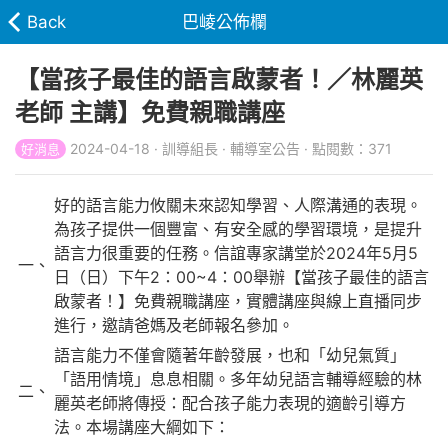
Back
巴崚公佈欄
【當孩子最佳的語言啟蒙者！／林麗英
老師 主講】免費親職講座
2024-04-18 · 訓導組長 · 輔導室公告 · 點閱數：371
好消息
好的語言能力攸關未來認知學習、人際溝通的表現。
為孩子提供一個豐富、有安全感的學習環境，是提升
語言力很重要的任務。信誼專家講堂於2024年5月5
一、
日（日）下午2：00~4：00舉辦【當孩子最佳的語言
啟蒙者！】免費親職講座，實體講座與線上直播同步
進行，邀請爸媽及老師報名參加。
語言能力不僅會隨著年齡發展，也和「幼兒氣質」
「語用情境」息息相關。多年幼兒語言輔導經驗的林
二、
麗英老師將傳授：配合孩子能力表現的適齡引導方
法。本場講座大綱如下：