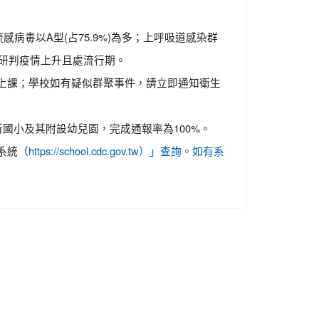
毒以A型(占75.9%)為多；上呼吸道感染群
，研判疫情上升且處流行期。
上課；學校如有疑似群聚事件，請立即通知衛生
國小及其附設幼兒園，完成通報率為100%。
系統（
https://school.cdc.gov.tw）」查詢。如有系
。