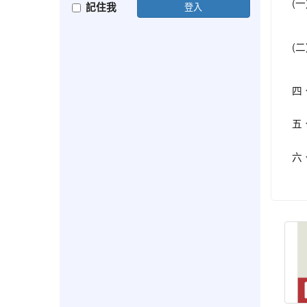
(一
記住我
登入
(二
四
五
六