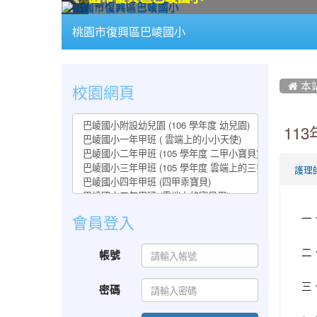
:::
桃園市復興區巴崚國小
:::
:::
校園網頁
 本
11
護理
一
會員登入
二
帳號
三
密碼