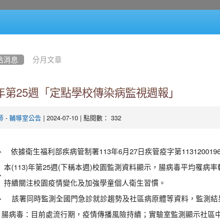
站消息
分月文章
3年第25週「定點學校傳染病監視週報」
-
| 2024-07-10 | 點閱數： 332
師
輔導室公告
、
依據衛生福利部疾病管制署113年6月27日疾管疫字第11312001
本(113)年第25週(下稱本週)校園監測資料顯示，腸病毒平均罹
、
持續關注校園疫情變化及加強學童個人衛生習慣。
、
該署同時監測全國門急診就診趨勢及社區病原體等資料，監測結
腸病毒：目前處流行期，疫情傳播風險持續；實驗室監測顯示社區