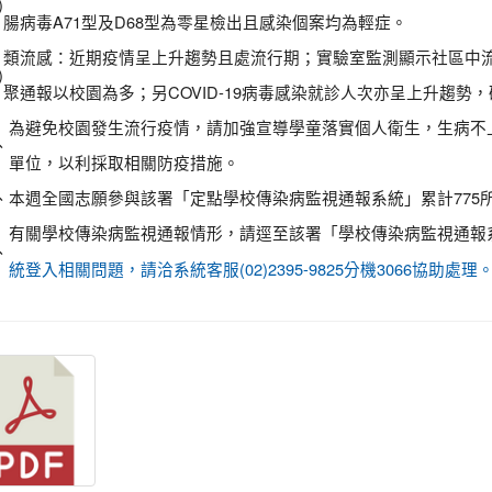
)
腸病毒A71型及D68型為零星檢出且感染個案均為輕症。
類流感：近期疫情呈上升趨勢且處流行期；實驗室監測顯示社區中流感病
)
聚通報以校園為多；另COVID-19病毒感染就診人次亦呈上升趨勢
為避免校園發生流行疫情，請加強宣導學童落實個人衛生，生病不
、
單位，以利採取相關防疫措施。
、
本週全國志願參與該署「定點學校傳染病監視通報系統」累計775所
有關學校傳染病監視通報情形，請逕至該署「學校傳染病監視通報
、
統登入相關問題，請洽系統客服(02)2395-9825分機3066協助處理