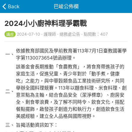
Back
巴崚公佈欄
2024小小廚神料理爭霸戰
2024-07-10 · 護理師 · 總務處公告 · 點閱數：407
講座
依據教育部國民及學前教育署113年7月1日臺教國署學
一、
字第1130073654號函辦理。
該基金會長期推動「食農教育」，將食育帶進孩子的
家庭生活，促進兒童、青少年對於「動手煮，健康
吃」之能力，與中華穀類食品工業技術研究所，共同
舉辦全國料理競賽。113年以麵食料理、米食料理、創
二、
意茶點為主軸，結合食品安全（潔淨標章）、廚房安
全、剩食零浪費，及了解不同時令、飲食文化，搭配
餐點擺飾，啟發孩子創造力和執行力，創造飲食生活
美感經驗，建立全人品格與國際視野。
三、
旨揭活動資訊如下：