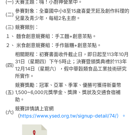
(一)
大賽主題：嗨！小廚神營業中。
參賽對象：全臺國中小8至15歲喜愛烹飪及創作料理的
(二)
兒童及青少年，每組2名主廚。
(三)
競賽類別：
１、
麵食創意競賽組：手工麵+創意茶點。
２、
米食創意競賽組：手作飯糰+創意茶點。
相關期程：初賽書面收件截止日，即日起至113年10月
31日（星期四）下午5時止；決賽暨頒獎典禮於113年
(四)
12月14日（星期六），假中華穀類食品工業技術研究
所實作。
競賽獎勵：冠軍、亞軍、季軍、優勝可獲得新臺幣
(五)
1,500~6,000元獎學金、獎牌、獎狀及交通食宿補
助。
競賽詳情請上官網
(六)
（
https://www.ysed.org.tw/signup-detail/74/）。