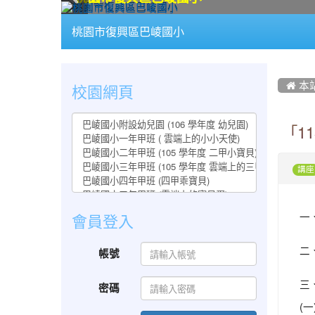
:::
桃園市復興區巴崚國小
:::
:::
校園網頁
 本
「1
講座
一
會員登入
二
帳號
三
密碼
(一