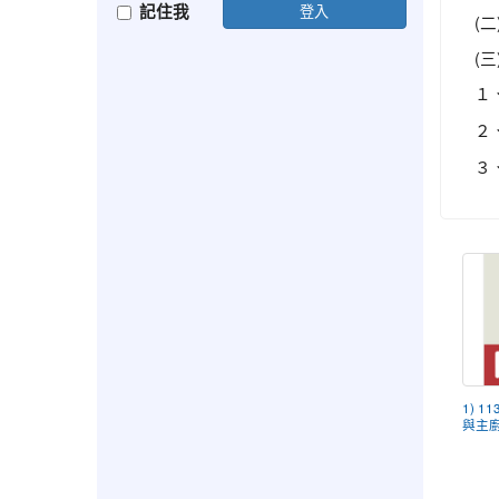
記住我
登入
(二
(三
１
２
３
1) 
與主廚