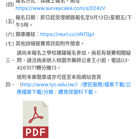
報名方式：採線上報名，網址
(四)
https://www.surveycake.com/s/024zV
報名日期：即日起受理網路報名至9月13日(星期五)下
(五)
午5時。
(六)
題庫連結：
https://reurl.cc/nN7Qpl
(七)
其他詳細競賽資訊如附件簡章。
請尚未報名之學校踴躍報名參加，倘若有競賽相關疑
三、
問，請洽詢承辦人桃園市藥師公會王小姐，電話03-
4261071轉分機13。
檢附本案簡章或亦可逕至本局網站首頁
四、
（
http://www.tyc.edu.tw/）/便民服務/檔案下載/公
務檔案下載/分類：體育保健科下載。