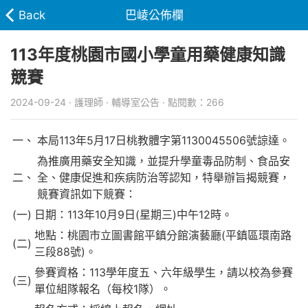
Back
巴崚公佈欄
113年度桃園市國小學童用藥健康知識
競賽
2024-09-24 · 護理師 · 輔導室公告 · 點閱數：266
一、
本局113年5月17日桃教體字第1130045506號諒達。
為推廣用藥安全知識，並提升學童毒品防制、食品安
二、
全、健康促進和疾病防治等認知，特舉辦旨揭競賽，
競賽資訊如下競賽：
(一)
日期：113年10月9日(星期三)中午12時。
地點：桃園市立圖書館平鎮分館演藝廳(平鎮區環南路
(二)
三段88號)。
參賽資格：113學年度五、六年級學生，請以校為參賽
(三)
單位組隊報名（每校1隊）。