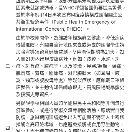
痘初期症狀不明顯，或部分個案未就醫或諱疾忌醫等
因素未就診或通報，爰WHO呼籲各國仍要提高警覺，
並於本年8月14日再次宣布M痘疫情構成國際關注公
共衛生緊急事件（Public Health Emergency of
International Concern, PHEIC）。
由於學校剛開學，為維護年輕族群之健康，降低疾病
傳播風險，有關自流行地區來臺或返臺的國際學生請
加強宣導須留意健康監測，M痘潛伏期約為21天，如
入臺21天內出現皮膚病灶，例如：皮疹、水泡、斑
三、
疹、斑丘疹、膿疱等，以及發燒、畏寒/寒顫、頭痛、
肌肉痛、背痛、關節痛、淋巴腺腫大（如耳周、腋
窩、頸部或腹股溝等處）等疑似症狀，應佩戴口罩儘
速就醫，並主動告知醫師旅遊史、高風險場域暴露史
及接觸史等資訊。
另提醒學校相關人員如至剛果民主共和國等非洲流行
疫區參訪，或進行學術交流等相關活動，應落實自我
防護，旅遊期間建議避免出入可能與不特定人士密切
接觸之高風險場域，也應避免接觸或食用野生動物，
四、
減少人畜共通傳播風險，入境時如有疑似症狀，務必