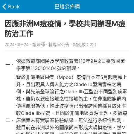
Back
巴崚公佈欄
因應非洲M痘疫情，學校共同辦理M痘
防治工作
2024-09-24 · 護理師 · 輔導室公告 · 點閱數：221
依據教育部國民及學前教育署113年9月2日臺教國署
一、
學字第1130101404號函辦理。
鑒於非洲地區M痘（Mpox）疫情自本年5月起明顯上
升，且出現具人傳人能力之Clade Ib型病毒株之病
例，與先前全球流行之Clade IIb亞型為不同型別病毒
株，雖仍以親密接觸之性接觸為主，在非風險族群內
傳播風險為低，惟此波疫情已出現跨國傳播且致死率
較Clade IIb型高，且囿於非洲地區資源匱乏，多數臨
二、
床個案未有實驗室檢驗結果，無法進行系統性監測，
雖目前在非洲以外的國家尚未形成大規模疫情，然M