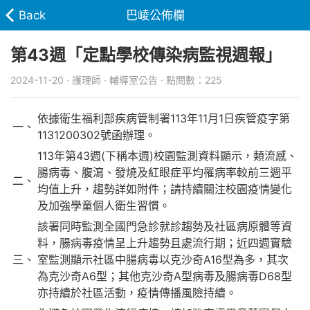
Back
巴崚公佈欄
第43週「定點學校傳染病監視週報」
2024-11-20 · 護理師 · 輔導室公告 · 點閱數：225
依據衛生福利部疾病管制署113年11月1日疾管疫字第
一、
1131200302號函辦理。
113年第43週(下稱本週)校園監測資料顯示，類流感、
腸病毒、腹瀉、發燒及紅眼症平均罹病率較前三週平
二、
均值上升，趨勢詳如附件；請持續關注校園疫情變化
及加強學童個人衛生習慣。
該署同時監測全國門急診就診趨勢及社區病原體等資
料，腸病毒疫情呈上升趨勢且處流行期；近四週實驗
三、
室監測顯示社區中腸病毒以克沙奇A16型為多，其次
為克沙奇A6型；其他克沙奇A型病毒及腸病毒D68型
亦持續於社區活動，疫情傳播風險持續。