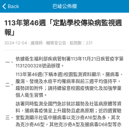
Back
巴崚公佈欄
113年第46週「定點學校傳染病監視週
報」
2024-12-04 · 護理師 · 輔導室公告 · 點閱數：231
依據衛生福利部疾病管制署113年11月21日疾管疫字第
一、
1131200328號函辦理。
113年第46週(下稱本週)校園監測資料顯示，腸病毒、
腹瀉、發燒及水痘平均罹病率與前三週平均值持平，
二、
趨勢詳如附件；請持續留意校園疫情變化及加強學童
個人衛生習慣。
該署同時監測全國門急診就診趨勢及社區病原體等資
料，腸病毒疫情呈上升趨勢且處高原期；近四週實驗
三、
室監測顯示社區中腸病毒以克沙奇A16型為多，其次
為克沙奇A6型，其他克沙奇A型及腸病毒D68型等亦