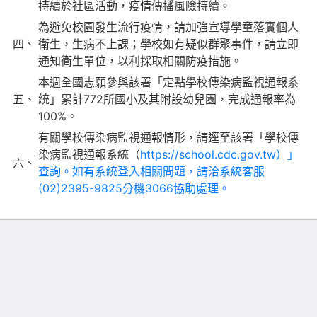
持續於社區活動，疫情傳播風險持續。
為避免校園發生流行疫情，請加強宣導學童落實個人
四、
衛生，生病不上課；學校如有疑似群聚事件，請立即
通知衛生單位，以利採取相關防疫措施。
本週全國志願參與該署「定點學校傳染病監視通報系
五、
統」累計772所國小及其附設幼兒園，完成通報率為
100%。
有關學校傳染病監視通報情形，請逕至該署「學校傳
染病監視通報系統（
https://school.cdc.gov.tw）」
六、
查詢。如有系統登入相關問題，請洽系統客服
(02)2395-9825分機3066協助處理。