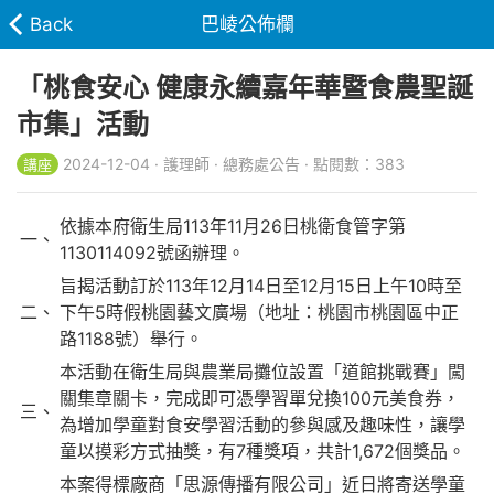
Back
巴崚公佈欄
「桃食安心 健康永續嘉年華暨食農聖誕
市集」活動
2024-12-04 · 護理師 · 總務處公告 · 點閱數：383
講座
依據本府衛生局113年11月26日桃衛食管字第
一、
1130114092號函辦理。
旨揭活動訂於113年12月14日至12月15日上午10時至
二、
下午5時假桃園藝文廣場（地址：桃園市桃園區中正
路1188號）舉行。
本活動在衛生局與農業局攤位設置「道館挑戰賽」闖
關集章關卡，完成即可憑學習單兌換100元美食券，
三、
為增加學童對食安學習活動的參與感及趣味性，讓學
童以摸彩方式抽獎，有7種獎項，共計1,672個獎品。
本案得標廠商「思源傳播有限公司」近日將寄送學童