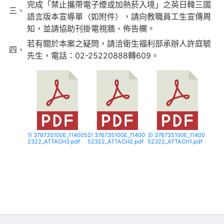
完成「禁止攜帶電子煙或加熱菸入境」之英日韓三國
三、
語言版本宣導單（如附件），請向教職員工生宣傳周
知，並請協助刊掛電視牆、佈告欄。
若有關於本案之疑問，請洽衛生福利部承辦人許庭毓
四、
先生，電話：02-25220888轉609。
1) 376735100E_114005
2) 376735100E_11400
3) 376735100E_11400
2322_ATTACH3.pdf
52322_ATTACH2.pdf
52322_ATTACH1.pdf