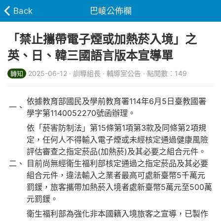
Back
巴崚公佈欄
「禁止攜帶電子煙或加熱菸入境」之
英、日、韓三國語言版本宣導單
2025-06-12 · 訓導組長 · 輔導室公告 · 點閱數：149
轉知
依據教育部國民及學前教育署114年6月5日臺教國署
一、
學字第1140052270號函辦理。
依「菸害防制法」第15條第1項第3款及同條第2項規
定，任何人不得輸入電子煙或未經核定通過健康風險
評估審查之指定菸品(加熱菸)及其必要之組合元件。
二、
目前尚無經衛生福利部核定通過之指定菸品及其必要
組合元件，違法輸入之業者最高可處新臺幣5千萬元
罰鍰，旅客攜帶加熱菸入境者處新臺幣5萬元至500萬
元罰鍰。
衛生福利部為強化非本國籍入境旅客之宣導，已製作