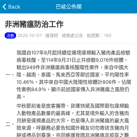
Back
巴崚公佈欄
非洲豬瘟防治工作
2025-10-07 · 護理師 · 總務處公告 · 點閱數：185
活動
我國自107年8月起持續從邊境違規輸入豬肉產品檢驗
病毒核酸，至114年8月31日止共檢驗9,076件檢體，
驗出949件非洲豬瘟病毒核酸陽性案件，來自中國大
一、
陸、越南、泰國、馬來西亞等鄰近國家，平均陽性率
10.46％，其中來自中國大陸陽性檢體計806件，佔陽
性案例84.9％，顯示前述國家傳入非洲豬瘟之風險仍
高。
中秋節前後是旅客攜帶、貨運快遞及國際郵包違規輸
入動物產品數量的最高峰，尤其是境外輸入的含豬肉
月餅是違規產品的大宗，也是傳入非洲豬瘟的最大風
二、
險來源，呼籲務必要告知國外親友切勿寄送含豬肉月
餅或禮品到臺灣，共同維護我國非洲豬瘟非疫區之難