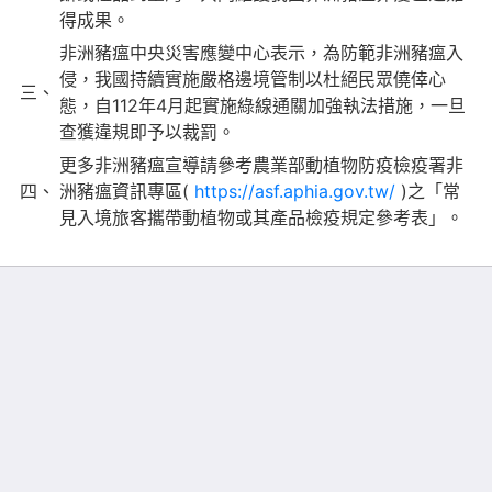
得成果。
非洲豬瘟中央災害應變中心表示，為防範非洲豬瘟入
侵，我國持續實施嚴格邊境管制以杜絕民眾僥倖心
三、
態，自112年4月起實施綠線通關加強執法措施，一旦
查獲違規即予以裁罰。
更多非洲豬瘟宣導請參考農業部動植物防疫檢疫署非
四、
洲豬瘟資訊專區(
https://asf.aphia.gov.tw/
)之「常
見入境旅客攜帶動植物或其產品檢疫規定參考表」。