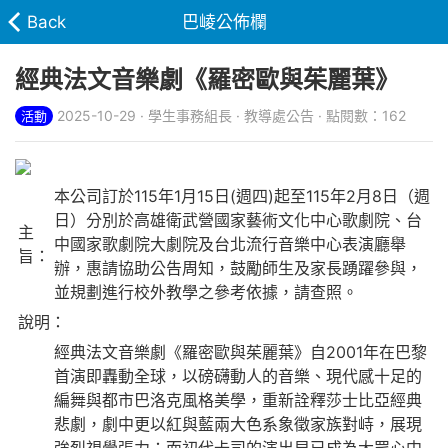
Back
巴崚公佈欄
經典法文音樂劇《羅密歐與茱麗葉》
2025-10-29 · 學生事務組長 · 教導處公告 · 點閱數：162
活動
本公司訂於115年1月15日(週四)起至115年2月8日（週
日）分別於高雄衛武營國家藝術文化中心歌劇院、台
主
中國家歌劇院大劇院及台北流行音樂中心表演廳舉
旨：
辦，惠請協助公告周知，鼓勵師生及家長踴躍參與，
並規劃進行校外教學之參考依據，請查照。
說明：
經典法文音樂劇《羅密歐與茱麗葉》自2001年在巴黎
首演即轟動全球，以磅礴動人的音樂、現代感十足的
編舞與都市巴洛克風格美學，重新詮釋莎士比亞經典
悲劇，劇中更以紅與藍兩大色系象徵家族對峙，展現