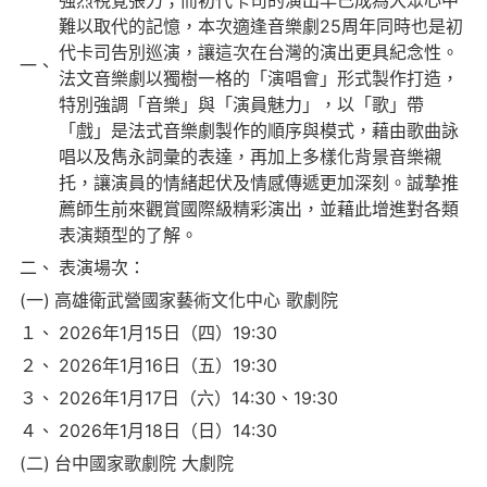
強烈視覺張力；而初代卡司的演出早已成為大眾心中
難以取代的記憶，本次適逢音樂劇25周年同時也是初
代卡司告別巡演，讓這次在台灣的演出更具紀念性。
一、
法文音樂劇以獨樹一格的「演唱會」形式製作打造，
特別強調「音樂」與「演員魅力」，以「歌」帶
「戲」是法式音樂劇製作的順序與模式，藉由歌曲詠
唱以及雋永詞彙的表達，再加上多樣化背景音樂襯
托，讓演員的情緒起伏及情感傳遞更加深刻。誠摯推
薦師生前來觀賞國際級精彩演出，並藉此增進對各類
表演類型的了解。
二、
表演場次：
(一)
高雄衛武營國家藝術文化中心 歌劇院
１、
2026年1月15日（四）19:30
２、
2026年1月16日（五）19:30
３、
2026年1月17日（六）14:30、19:30
４、
2026年1月18日（日）14:30
(二)
台中國家歌劇院 大劇院