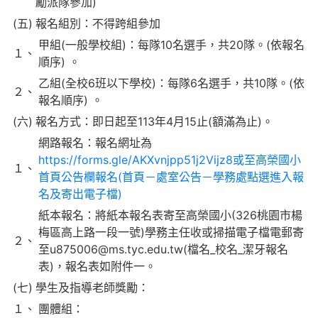
勵派隊參加)
(五)
報名組別：不得跨組參加
甲組(一般學校組)：每隊10名選手，共20隊。(依報名
１、
順序) 。
乙組(全校6班以下學校)：每隊6名選手，共10隊。(依
２、
報名順序) 。
(六)
報名方式：即日起至113年4月15止(額滿為止)。
網路報名：報名網址為
https://forms.gle/AKXvnjpp51j2Vijz8或至高榮國小
１、
首頁公告欄報名(首頁－處室公告－學務處點選進入報
名及寄出電子檔)
紙本報名：將紙本報名表寄至高榮國小(326桃園市楊
梅區高上路一段一號)學務主任收或掃描電子檔電郵寄
２、
至u875006@ms.tyc.edu.tw(檔名_校名_潔牙報名
表)，報名表如附件一。
(七)
學生及指導老師獎勵：
１、
團體組：