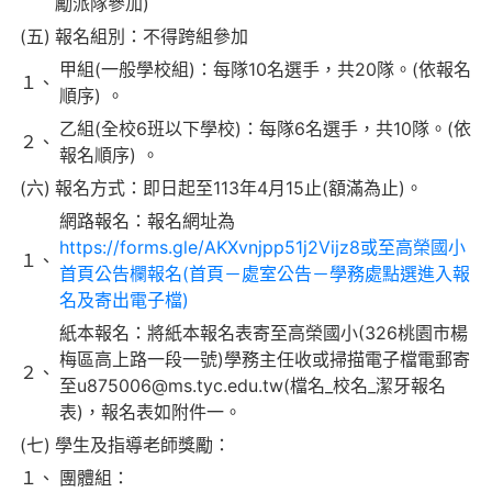
勵派隊參加)
(五)
報名組別：不得跨組參加
甲組(一般學校組)：每隊10名選手，共20隊。(依報名
１、
順序) 。
乙組(全校6班以下學校)：每隊6名選手，共10隊。(依
２、
報名順序) 。
(六)
報名方式：即日起至113年4月15止(額滿為止)。
網路報名：報名網址為
https://forms.gle/AKXvnjpp51j2Vijz8或至高榮國小
１、
首頁公告欄報名(首頁－處室公告－學務處點選進入報
名及寄出電子檔)
紙本報名：將紙本報名表寄至高榮國小(326桃園市楊
梅區高上路一段一號)學務主任收或掃描電子檔電郵寄
２、
至u875006@ms.tyc.edu.tw(檔名_校名_潔牙報名
表)，報名表如附件一。
(七)
學生及指導老師獎勵：
１、
團體組：