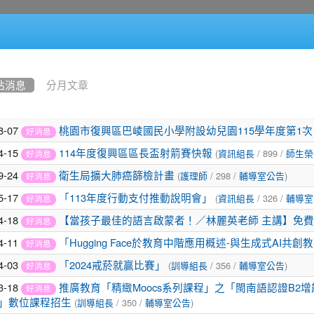
站消息
分月文章
8-07
桃園市復興區巴崚國民小學附設幼兒園115學年度第1
好消息
4-15
(
/ 899 /
114年度復興區區長盃射箭賽快報
資訊組長
師生榮
好消息
9-24
(
/ 298 /
)
衛生局擴大肺癌篩檢計畫
護理師
輔導室公告
好消息
5-17
(
/ 326 /
「113年度行動支付推動說明會」
資訊組長
輔導室
好消息
4-18
【當孩子最佳的語言啟蒙者！／林麗英老師 主講】免
好消息
4-11
「Hugging Face於教育中階應用概述-與生成式AI
好消息
4-03
(
/ 356 /
)
「2024戒菸就贏比賽」
訓導組長
輔導室公告
好消息
3-18
推廣教育「精緻Moocs系列課程」之「閩南語認證B2
好消息
(
/ 350 /
)
」數位課程招生
訓導組長
輔導室公告