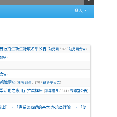
登入
(
/ 82 /
)
次自行招生新生錄取名單公告
幼兒園
幼兒園公告
)
譽榜
)
公告
(
/ 370 /
)
費親職講座
訓導組長
輔導室公告
(
/ 344 /
)
共創教學活動之應用」推廣講座
訓導組長
輔導室公告
增能班」、「專業諮商師的基本功-諮商理論」、「諮