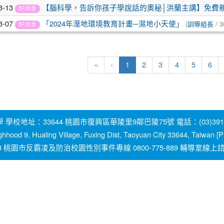
3-13
【腦科學，告訴你孩子學說話的奧秘│洪蘭主講】免費
好消息
3-07
(
/ 3
「2024年溼地環境教育計畫─濕地小天使」
訓導組長
好消息
(current)
«
‹
1
2
3
4
5
6
地址：33644 桃園市復興區華陵里9鄰巴陵75號 電話：(03)391-2131
ghhood 9, Hualing Village, Fuxing Dist, Taoyuan City 33644, Taiwan
園市反霸凌及防治校園性別事件專線 0800-775-889 輔導室線上諮詢信箱：y