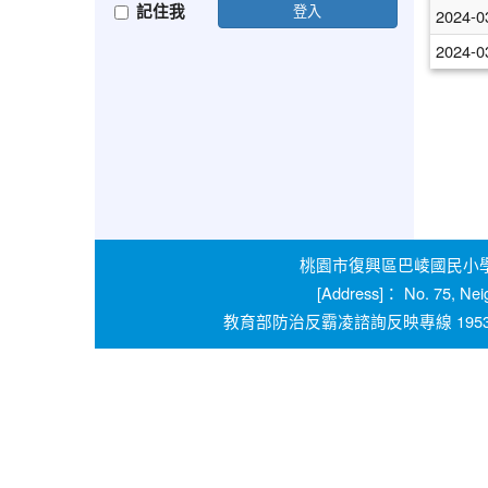
記住我
登入
2024-0
2024-0
桃園市復興區巴崚國民小學 學校
[Address]： No. 75, Nei
教育部防治反霸凌諮詢反映專線 1953 桃