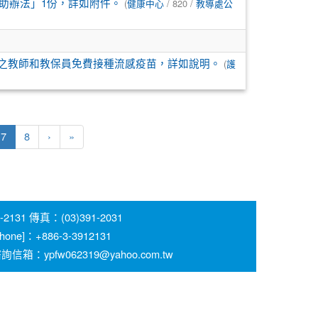
(
/ 820 /
補助辦法」1份，詳如附件。
健康中心
教導處公
(
之教師和教保員免費接種流感疫苗，詳如說明。
護
(current)
7
8
›
»
 傳真：(03)391-2031
 [Phone]：+886-3-3912131
pfw062319@yahoo.com.tw