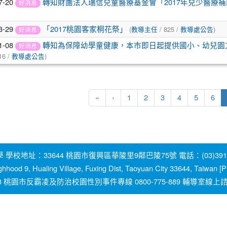
7-20
轉知財團法人瑞信兒童醫療基金會「2017年兒少醫療
好消息
3-29
(
/ 825 /
)
「2017桃園客家桐花祭」
教導主任
教導處公告
好消息
1-08
轉知為保障幼學童健康，本市即日起提供國小、幼兒園
好消息
16 /
)
教導處公告
«
‹
1
2
3
4
5
6
地址：33644 桃園市復興區華陵里9鄰巴陵75號 電話：(03)391-2131
ghhood 9, Hualing Village, Fuxing Dist, Taoyuan City 33644, Taiwan
園市反霸凌及防治校園性別事件專線 0800-775-889 輔導室線上諮詢信箱：y