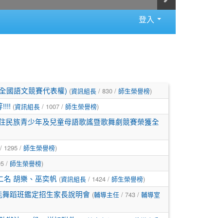
登入
(
/ 830 /
)
得全國語文競賽代表權)
資訊組長
師生榮譽榜
(
/ 1007 /
)
!!!
資訊組長
師生榮譽榜
國原住民族青少年及兒童母語歌謠暨歌舞劇競賽榮獲全
/ 1295 /
)
師生榮譽榜
5 /
)
師生榮譽榜
(
/ 1424 /
)
二名 胡樂、巫奕帆
資訊組長
師生榮譽榜
(
/ 743 /
能舞蹈班鑑定招生家長說明會
輔導主任
輔導室