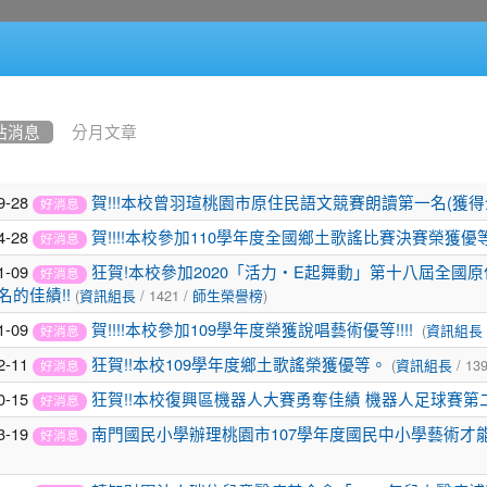
站消息
分月文章
9-28
賀!!!本校曾羽瑄桃園市原住民語文競賽朗讀第一名(獲
好消息
4-28
賀!!!!本校參加110學年度全國鄉土歌謠比賽決賽榮獲優等!
好消息
1-09
狂賀!本校參加2020「活力‧E起舞動」第十八屆全
好消息
(
/ 1421 /
)
名的佳績!!
資訊組長
師生榮譽榜
1-09
(
賀!!!!本校參加109學年度榮獲說唱藝術優等!!!!
資訊組長
好消息
2-11
(
/ 139
狂賀!!本校109學年度鄉土歌謠榮獲優等。
資訊組長
好消息
0-15
狂賀!!本校復興區機器人大賽勇奪佳績 機器人足球賽第
好消息
3-19
南門國民小學辦理桃園市107學年度國民中小學藝術才
好消息