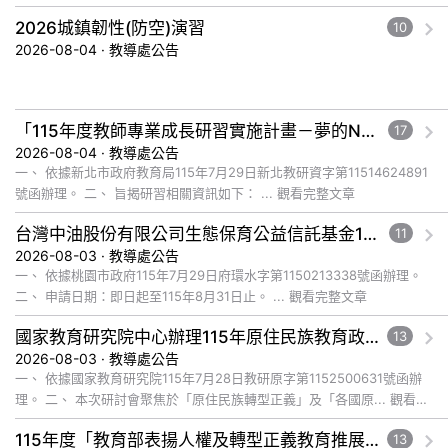
文章
2026城鎮韌性(防空)演習
10
2026-08-04 · 教導處公告
「115年度教師專業成長研習實施計畫－夢的N次方素養工作坊新北場」計畫
17
2026-08-04 · 教導處公告
一、 依據新北市政府教育局115年7月29日新北教研資字第11514624891
號函辦理。 二、 旨揭研習相關資訊如下： ... 觀看完整文章
台灣中油股份有限公司生態保育公益信託基金116年度補助計畫徵件須知
11
2026-08-03 · 教導處公告
一、 依據桃園市政府115年7月29日府環水字第1150213338號函辦理。
二、 申請日期：即日起至115年8月31日止。 ... 觀看完整文章
國家教育研究院中心辦理115年原住民族教育政策研討會「原住民族教育國際趨勢與發展」
13
2026-08-03 · 教導處公告
一、 依據國家教育研究院115年7月28日教研原字第1152500631號函辦
理。 二、 本次研討會聚焦於「原住民族轉型正義」及「各國原... 觀看完
整文章
115年度「教育部表揚人權及轉型正義教育推展貢獻獎」實施計畫
13