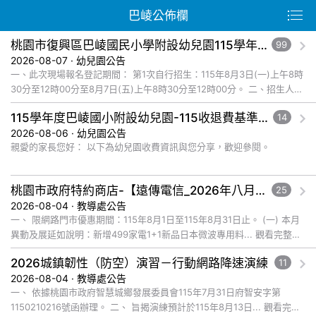
巴崚公佈欄
桃園市復興區巴崚國民小學附設幼兒園115學年度第1次自行招生新生錄取名單公告
99
2026-08-07 · 幼兒園公告
一、此次現場報名登記期間： 第1次自行招生：115年8月3日(一)上午8時
30分至12時00分至8月7日(五)上午8時30分至12時00分。 二、招生人
數： 錄取新生名... 觀看完整文章
115學年度巴崚國小附設幼兒園-115收退費基準及減免收費規定公告
14
2026-08-06 · 幼兒園公告
親愛的家長您好： 以下為幼兒園收費資訊與您分享，歡迎參閱。
桃園市政府特約商店-【遠傳電信_2026年八月爸企獻禮優惠活動】福利資訊
25
2026-08-04 · 教導處公告
一、 限網路門市優惠期間：115年8月1日至115年8月31日止。 (一) 本月
異動及展延如說明：新增499家電1+1新品日本微波專用料... 觀看完整文
章
2026城鎮韌性（防空）演習－行動網路降速演練
11
2026-08-04 · 教導處公告
一、 依據桃園市政府智慧城鄉發展委員會115年7月31日府智安字第
1150210216號函辦理。 二、 旨揭演練預計於115年8月13日... 觀看完整