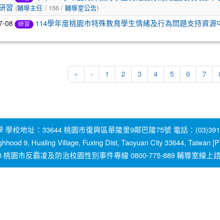
(
/ 156 /
)
研習
輔導主任
輔導室公告
7-08
114學年度桃園市特殊教育學生情緒及行為問題支持資源
研習
«
‹
1
2
3
4
5
6
7
地址：33644 桃園市復興區華陵里9鄰巴陵75號 電話：(03)391-2131
ghhood 9, Hualing Village, Fuxing Dist, Taoyuan City 33644, Taiwan
園市反霸凌及防治校園性別事件專線 0800-775-889 輔導室線上諮詢信箱：y