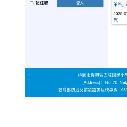
記住我
登入
策略」
2025-0
)
告
桃園市復興區巴崚國民小學 學校
[Address]： No. 75, Nei
教育部防治反霸凌諮詢反映專線 1953 桃