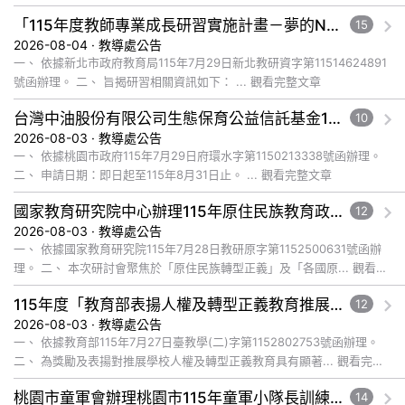
「115年度教師專業成長研習實施計畫－夢的N次方素養工作坊新北場」計畫
15
2026-08-04 · 教導處公告
一、 依據新北市政府教育局115年7月29日新北教研資字第11514624891
號函辦理。 二、 旨揭研習相關資訊如下： ... 觀看完整文章
台灣中油股份有限公司生態保育公益信託基金116年度補助計畫徵件須知
10
2026-08-03 · 教導處公告
一、 依據桃園市政府115年7月29日府環水字第1150213338號函辦理。
二、 申請日期：即日起至115年8月31日止。 ... 觀看完整文章
國家教育研究院中心辦理115年原住民族教育政策研討會「原住民族教育國際趨勢與發展」
12
2026-08-03 · 教導處公告
一、 依據國家教育研究院115年7月28日教研原字第1152500631號函辦
理。 二、 本次研討會聚焦於「原住民族轉型正義」及「各國原... 觀看完
整文章
115年度「教育部表揚人權及轉型正義教育推展貢獻獎」實施計畫
12
2026-08-03 · 教導處公告
一、 依據教育部115年7月27日臺教學(二)字第1152802753號函辦理。
二、 為獎勵及表揚對推展學校人權及轉型正義教育具有顯著... 觀看完整
文章
桃園市童軍會辦理桃園市115年童軍小隊長訓練營活動
14