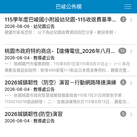
巴崚公佈欄
115學年度巴崚國小附設幼兒園-115收退費基準及減免收費規定公告
3
2026-08-06 · 幼兒園公告
親愛的家長您好： 以下為幼兒園收費資訊與您分享，歡迎參閱。
桃園市政府特約商店-【遠傳電信_2026年八月爸企獻禮優惠活動】福利資訊
19
2026-08-04 · 教導處公告
一、 限網路門市優惠期間：115年8月1日至115年8月31日止。 (一) 本月
異動及展延如說明：新增499家電1+1新品日本微波專用料... 觀看完整文
章
2026城鎮韌性（防空）演習－行動網路降速演練
8
2026-08-04 · 教導處公告
一、 依據桃園市政府智慧城鄉發展委員會115年7月31日府智安字第
1150210216號函辦理。 二、 旨揭演練預計於115年8月13日... 觀看完整
文章
2026城鎮韌性(防空)演習
9
2026-08-04 · 教導處公告