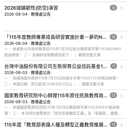
文章
2026城鎮韌性(防空)演習
10
2026-08-04 · 教導處公告
「115年度教師專業成長研習實施計畫－夢的N次方素養工作坊新北場」計畫
16
2026-08-04 · 教導處公告
一、 依據新北市政府教育局115年7月29日新北教研資字第11514624891
號函辦理。 二、 旨揭研習相關資訊如下： ... 觀看完整文章
台灣中油股份有限公司生態保育公益信託基金116年度補助計畫徵件須知
11
2026-08-03 · 教導處公告
一、 依據桃園市政府115年7月29日府環水字第1150213338號函辦理。
二、 申請日期：即日起至115年8月31日止。 ... 觀看完整文章
國家教育研究院中心辦理115年原住民族教育政策研討會「原住民族教育國際趨勢與發展」
13
2026-08-03 · 教導處公告
一、 依據國家教育研究院115年7月28日教研原字第1152500631號函辦
理。 二、 本次研討會聚焦於「原住民族轉型正義」及「各國原... 觀看完
整文章
115年度「教育部表揚人權及轉型正義教育推展貢獻獎」實施計畫
13