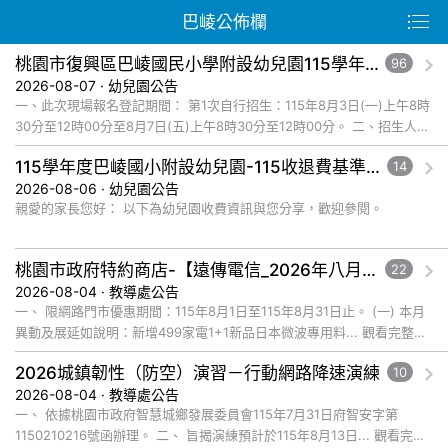
巴崚公佈欄
桃園市復興區巴崚國民小學附設幼兒園115學年度第1次自行招生新生錄取名單公告
96
2026-08-07 · 幼兒園公告
一、此次現場報名登記期間： 第1次自行招生：115年8月3日(一)上午8時
30分至12時00分至8月7日(五)上午8時30分至12時00分。 二、招生人
數： 錄取新生名... 觀看完整文章
115學年度巴崚國小附設幼兒園-115收退費基準及減免收費規定公告
14
2026-08-06 · 幼兒園公告
親愛的家長您好： 以下為幼兒園收費資訊與您分享，歡迎參閱。
桃園市政府特約商店-【遠傳電信_2026年八月爸企獻禮優惠活動】福利資訊
22
2026-08-04 · 教導處公告
一、 限網路門市優惠期間：115年8月1日至115年8月31日止。 (一) 本月
異動及展延如說明：新增499家電1+1新品日本微波專用料... 觀看完整文
章
2026城鎮韌性（防空）演習－行動網路降速演練
10
2026-08-04 · 教導處公告
一、 依據桃園市政府智慧城鄉發展委員會115年7月31日府智安字第
1150210216號函辦理。 二、 旨揭演練預計於115年8月13日... 觀看完整