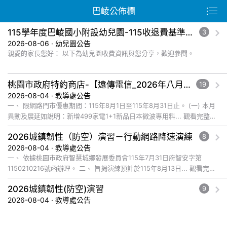
巴崚公佈欄
115學年度巴崚國小附設幼兒園-115收退費基準及減免收費規定公告
3
2026-08-06 · 幼兒園公告
親愛的家長您好： 以下為幼兒園收費資訊與您分享，歡迎參閱。
桃園市政府特約商店-【遠傳電信_2026年八月爸企獻禮優惠活動】福利資訊
19
2026-08-04 · 教導處公告
一、 限網路門市優惠期間：115年8月1日至115年8月31日止。 (一) 本月
異動及展延如說明：新增499家電1+1新品日本微波專用料... 觀看完整文
章
2026城鎮韌性（防空）演習－行動網路降速演練
8
2026-08-04 · 教導處公告
一、 依據桃園市政府智慧城鄉發展委員會115年7月31日府智安字第
1150210216號函辦理。 二、 旨揭演練預計於115年8月13日... 觀看完整
文章
2026城鎮韌性(防空)演習
9
2026-08-04 · 教導處公告