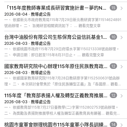
「115年度教師專業成長研習實施計畫－夢的N次方素養工作坊新北場」計畫
15
2026-08-04 · 教導處公告
一、 依據新北市政府教育局115年7月29日新北教研資字第11514624891
號函辦理。 二、 旨揭研習相關資訊如下： ... 觀看完整文章
台灣中油股份有限公司生態保育公益信託基金116年度補助計畫徵件須知
10
2026-08-03 · 教導處公告
一、 依據桃園市政府115年7月29日府環水字第1150213338號函辦理。
二、 申請日期：即日起至115年8月31日止。 ... 觀看完整文章
國家教育研究院中心辦理115年原住民族教育政策研討會「原住民族教育國際趨勢與發展」
12
2026-08-03 · 教導處公告
一、 依據國家教育研究院115年7月28日教研原字第1152500631號函辦
理。 二、 本次研討會聚焦於「原住民族轉型正義」及「各國原... 觀看完
整文章
115年度「教育部表揚人權及轉型正義教育推展貢獻獎」實施計畫
12
2026-08-03 · 教導處公告
一、 依據教育部115年7月27日臺教學(二)字第1152802753號函辦理。
二、 為獎勵及表揚對推展學校人權及轉型正義教育具有顯著... 觀看完整
文章
桃園市童軍會辦理桃園市115年童軍小隊長訓練營活動
14