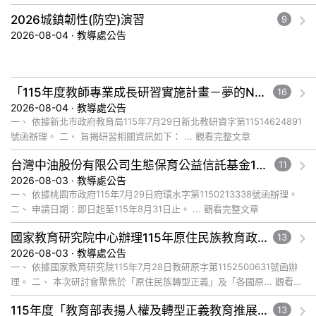
文章
2026城鎮韌性(防空)演習
9
2026-08-04 · 教導處公告
「115年度教師專業成長研習實施計畫－夢的N次方素養工作坊新北場」計畫
16
2026-08-04 · 教導處公告
一、 依據新北市政府教育局115年7月29日新北教研資字第11514624891
號函辦理。 二、 旨揭研習相關資訊如下： ... 觀看完整文章
台灣中油股份有限公司生態保育公益信託基金116年度補助計畫徵件須知
11
2026-08-03 · 教導處公告
一、 依據桃園市政府115年7月29日府環水字第1150213338號函辦理。
二、 申請日期：即日起至115年8月31日止。 ... 觀看完整文章
國家教育研究院中心辦理115年原住民族教育政策研討會「原住民族教育國際趨勢與發展」
13
2026-08-03 · 教導處公告
一、 依據國家教育研究院115年7月28日教研原字第1152500631號函辦
理。 二、 本次研討會聚焦於「原住民族轉型正義」及「各國原... 觀看完
整文章
115年度「教育部表揚人權及轉型正義教育推展貢獻獎」實施計畫
13