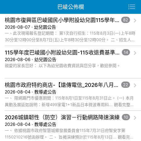
巴崚公佈欄
桃園市復興區巴崚國民小學附設幼兒園115學年度第1次自行招生新生錄取名單公告
82
2026-08-07 · 幼兒園公告
一、此次現場報名登記期間： 第1次自行招生：115年8月3日(一)上午8時
30分至12時00分至8月7日(五)上午8時30分至12時00分。 二、招生人
數： 錄取新生名... 觀看完整文章
115學年度巴崚國小附設幼兒園-115收退費基準及減免收費規定公告
14
2026-08-06 · 幼兒園公告
親愛的家長您好： 以下為幼兒園收費資訊與您分享，歡迎參閱。
桃園市政府特約商店-【遠傳電信_2026年八月爸企獻禮優惠活動】福利資訊
22
2026-08-04 · 教導處公告
一、 限網路門市優惠期間：115年8月1日至115年8月31日止。 (一) 本月
異動及展延如說明：新增499家電1+1新品日本微波專用料... 觀看完整文
章
2026城鎮韌性（防空）演習－行動網路降速演練
10
2026-08-04 · 教導處公告
一、 依據桃園市政府智慧城鄉發展委員會115年7月31日府智安字第
1150210216號函辦理。 二、 旨揭演練預計於115年8月13日... 觀看完整